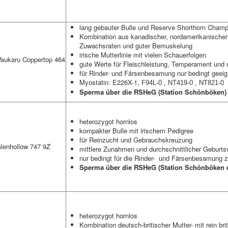
lang gebauter Bulle und
Reserve Shorthorn Champi
Kombination aus kanadischer, nordamerikanischer u
Zuwachsraten und guter Bemuskelung
irische Mutterlinie mit vielen Schauerfolgen
aukaru Coppertop 464
gute Werte für Fleischleistung, Temperament und
für Rinder- und Färsenbesamung nur bedingt geeig
Myostatin: E226X-1,
F94L-0 , NT419-0 , NT821-0
Sperma über die RSHeG (Station Schönböken) e
heterozygot hornlos
kompakter Bulle mit irischem Pedigree
für Reinzucht und Gebrauchskreuzung
Glenhollow 747 9Z
mittlere Zunahmen und durchschnittlicher Geburts
nur bedingt für die Rinder- und Färsenbesamung 
Sperma über die RSHeG (Station Schönböken er
heterozygot hornlos
Kombination deutsch-britischer Mutter- mit rein brit