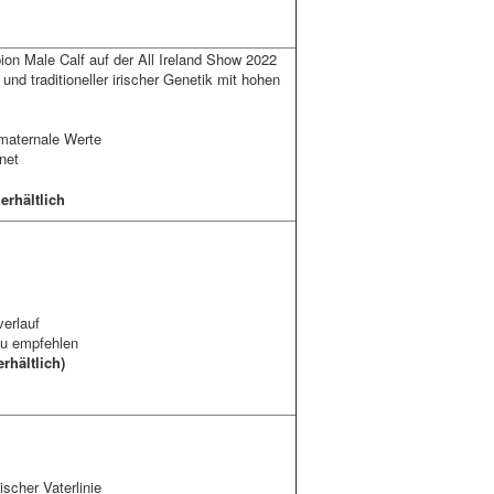
on Male Calf auf der All Ireland Show 2022
nd traditioneller irischer Genetik mit hohen
 maternale Werte
net
rhältlich
verlauf
zu empfehlen
hältlich)
ischer Vaterlinie