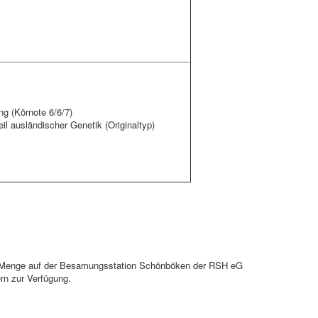
g (Körnote 6/6/7)
eil ausländischer Genetik (Originaltyp)
erter Menge auf der Besamungsstation Schönböken der RSH eG
rn zur Verfügung.