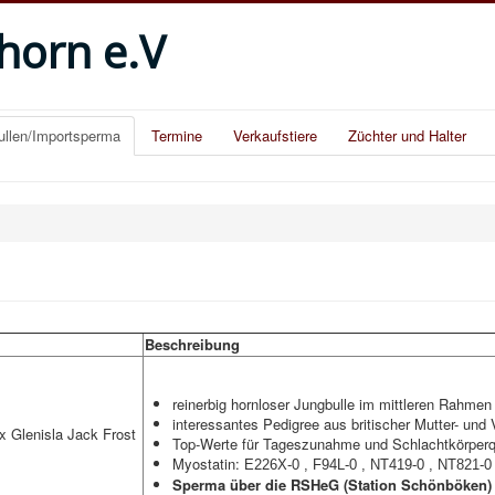
horn e.V
llen/Importsperma
Termine
Verkaufstiere
Züchter und Halter
Beschreibung
reinerbig hornloser Jungbulle im mittleren Rahmen
interessantes Pedigree aus britischer Mutter- und V
1x
Glenisla Jack Frost
Top-Werte für Tageszunahme und Schlachtkörperqu
Myostatin:
E226X-0 , F94L-0 , NT419-0 , NT821-0
Sperma über die RSHeG (Station Schönböken) e