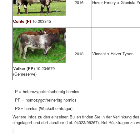
2016
Hever Emory x Glenisla Y
Conte (P)
10.203345
2018
Vincent x Hever Tyson
Volker (PP)
10.204679
(Genreserve)
P = heterozygot/mischerbig hornlos
PP = homozygot/reinerbig hornlos
PS= hornlos (Wackelhornträger)
Weitere Infos zu den einzelnen Bullen finden Sie in der Verlinkung d
eingelagert und dort abrufbar (Tel. 04323/96267). Bei Rückfragen zu 