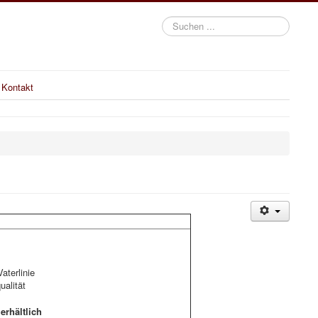
Suchen
...
Kontakt
aterlinie
alität
rhältlich