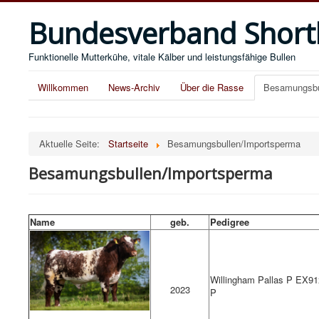
Bundesverband Short
Funktionelle Mutterkühe, vitale Kälber und leistungsfähige Bullen
Willkommen
News-Archiv
Über die Rasse
Besamungsbu
Aktuelle Seite:
Startseite
Besamungsbullen/Importsperma
Besamungsbullen/Importsperma
Name
geb.
Pedigree
Willingham Pallas P EX9
2023
P